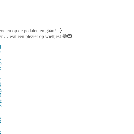
voeten op de pedalen en gáán! 💨
nen… wat een plezier op wieltjes! 😄🛞