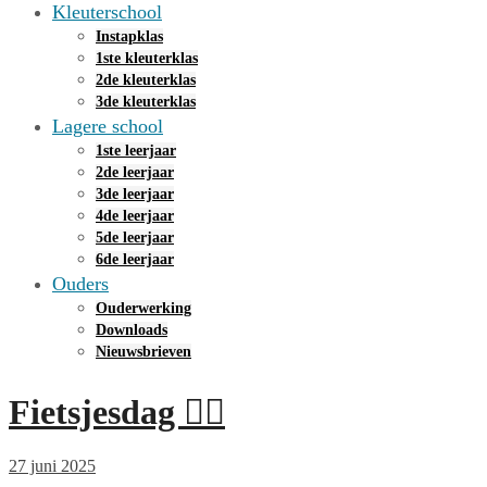
Kleuterschool
Instapklas
1ste kleuterklas
2de kleuterklas
3de kleuterklas
Lagere school
1ste leerjaar
2de leerjaar
3de leerjaar
4de leerjaar
5de leerjaar
6de leerjaar
Ouders
Ouderwerking
Downloads
Nieuwsbrieven
Fietsjesdag 🚴‍♀️
27 juni 2025