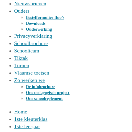
Nieuwsbrieven
Ouders
Bestelformulier fluo’s
Downloads
Ouderwerking
Privacyverklaring
Schoolbrochure
Schoolteam
Tiktak
Turnen
Vlaamse toetsen
Zo werken we
De infobrochure
Ons pedagogisch project
Ons schoolreglement
Home
1ste kleuterklas
1ste leerjaar