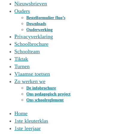
Nieuwsbrieven
Ouders
Bestelformulier fluo’s
Downloads
Ouderwerking
Privacyverklaring
Schoolbrochure
Schoolteam
Tiktak
Turnen
Vlaamse toetsen
Zo werken we
De infobrochure
Ons pedagogisch project
Ons schoolreglement
Home
1ste kleuterklas
1ste leerjaar