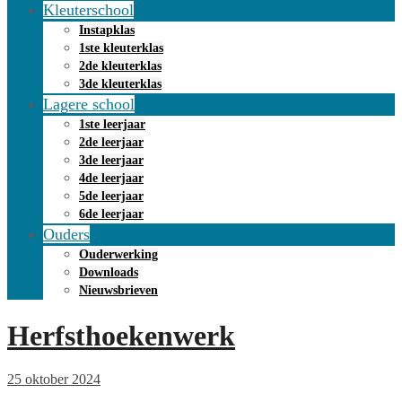
Kleuterschool
Instapklas
1ste kleuterklas
2de kleuterklas
3de kleuterklas
Lagere school
1ste leerjaar
2de leerjaar
3de leerjaar
4de leerjaar
5de leerjaar
6de leerjaar
Ouders
Ouderwerking
Downloads
Nieuwsbrieven
Herfsthoekenwerk
25 oktober 2024