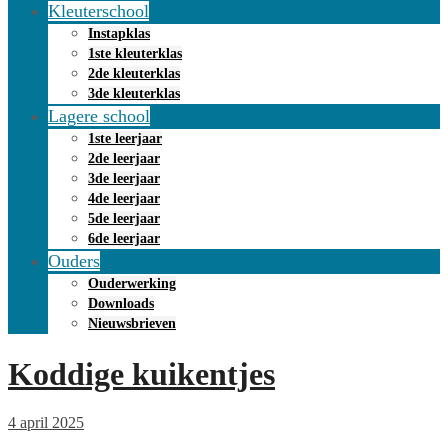
Kleuterschool
Instapklas
1ste kleuterklas
2de kleuterklas
3de kleuterklas
Lagere school
1ste leerjaar
2de leerjaar
3de leerjaar
4de leerjaar
5de leerjaar
6de leerjaar
Ouders
Ouderwerking
Downloads
Nieuwsbrieven
Koddige kuikentjes
4 april 2025