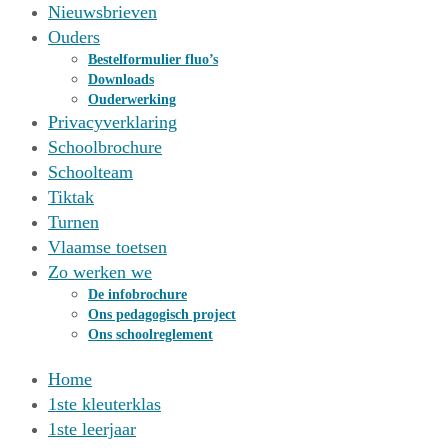
Nieuwsbrieven
Ouders
Bestelformulier fluo’s
Downloads
Ouderwerking
Privacyverklaring
Schoolbrochure
Schoolteam
Tiktak
Turnen
Vlaamse toetsen
Zo werken we
De infobrochure
Ons pedagogisch project
Ons schoolreglement
Home
1ste kleuterklas
1ste leerjaar