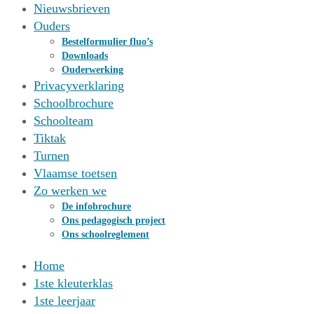
Nieuwsbrieven
Ouders
Bestelformulier fluo’s
Downloads
Ouderwerking
Privacyverklaring
Schoolbrochure
Schoolteam
Tiktak
Turnen
Vlaamse toetsen
Zo werken we
De infobrochure
Ons pedagogisch project
Ons schoolreglement
Home
1ste kleuterklas
1ste leerjaar