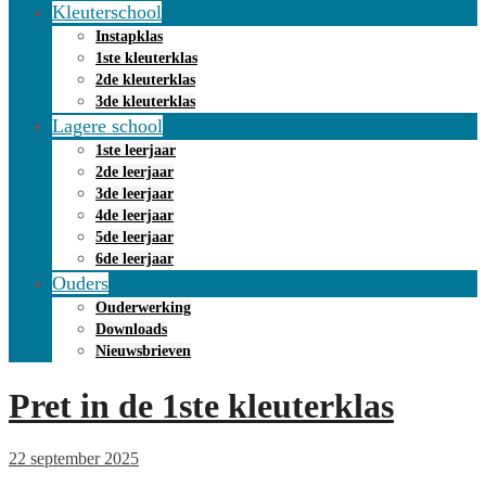
Kleuterschool
Instapklas
1ste kleuterklas
2de kleuterklas
3de kleuterklas
Lagere school
1ste leerjaar
2de leerjaar
3de leerjaar
4de leerjaar
5de leerjaar
6de leerjaar
Ouders
Ouderwerking
Downloads
Nieuwsbrieven
Pret in de 1ste kleuterklas
22 september 2025