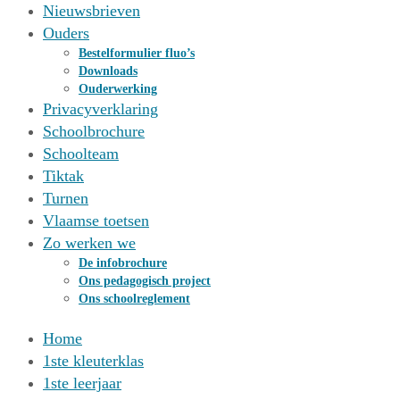
Nieuwsbrieven
Ouders
Bestelformulier fluo’s
Downloads
Ouderwerking
Privacyverklaring
Schoolbrochure
Schoolteam
Tiktak
Turnen
Vlaamse toetsen
Zo werken we
De infobrochure
Ons pedagogisch project
Ons schoolreglement
Home
1ste kleuterklas
1ste leerjaar