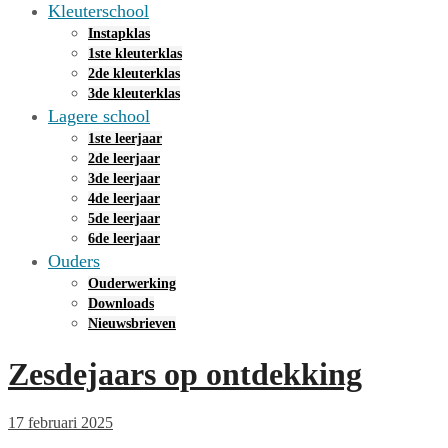
Kleuterschool
Instapklas
1ste kleuterklas
2de kleuterklas
3de kleuterklas
Lagere school
1ste leerjaar
2de leerjaar
3de leerjaar
4de leerjaar
5de leerjaar
6de leerjaar
Ouders
Ouderwerking
Downloads
Nieuwsbrieven
Zesdejaars op ontdekking
17 februari 2025